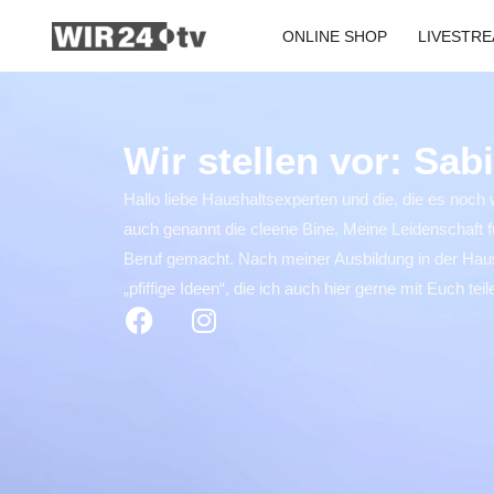
Zum
ONLINE SHOP
LIVESTR
Inhalt
springen
Wir stellen vor: Sab
Hallo liebe Haushaltsexperten und die, die es noc
auch genannt die cleene Bine. Meine Leidenschaft f
Beruf gemacht. Nach meiner Ausbildung in der Hausw
„pfiffige Ideen“, die ich auch hier gerne mit Euch tei
F
I
a
n
c
s
e
t
b
a
o
g