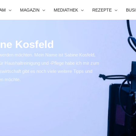
EAM
MAGAZIN
MEDIATHEK
REZEPTE
BUS
ine Kosfeld
h werden möchten. Mein Name ist Sabine Kosfeld,
ür Haushaltreinigung und -Pflege habe ich mir zum
irtschaft gibt es noch viele weitere Tipps und
len möchte.