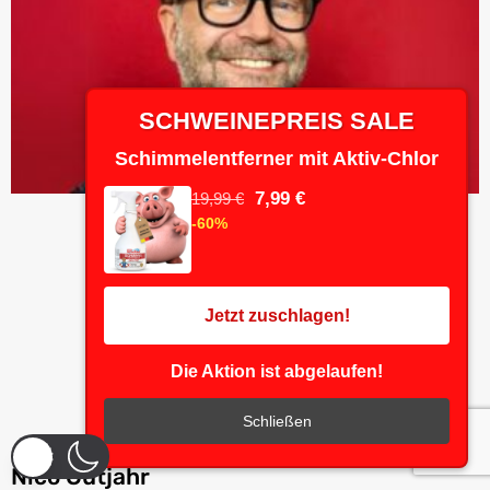
SCHWEINEPREIS SALE
Schimmelentferner mit Aktiv-Chlor
7,99 €
19,99 €
-60%
Jetzt zuschlagen!
Die Aktion ist abgelaufen!
Schließen
Nico Gutjahr