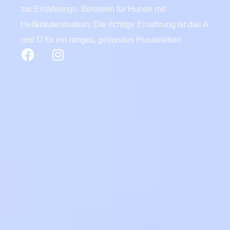
zur Ernährungs- Beraterin für Hunde mit
Heilkräuterstudium. Die richtige Ernährung ist das A
und O für ein langes, gesundes Hundeleben.
F
I
a
n
c
s
e
t
b
a
o
g
o
r
k
a
m