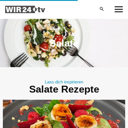
Zum
MA
Inhalt
ME
springen
Salate
Lass dich inspirieren
Salate Rezepte