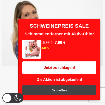
SCHWEINEPREIS SALE
Schimmelentferner mit Aktiv-Chlor
7,99 €
19,99 €
-60%
Jetzt zuschlagen!
Die Aktion ist abgelaufen!
Schließen