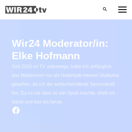
Zum
MA
Inhalt
ME
springen
Wir24 Moderator/in:
Elke Hofmann
Seit 2010 im TV unterwegs, habe ich anfänglich
das Moderieren nur als Nebenjob meines Studiums
gesehen, da ich die weltschlechteste Servicekraft
bin. Da es mir aber so viel Spaß machte, blieb ich
dabei und das bis heute.
F
a