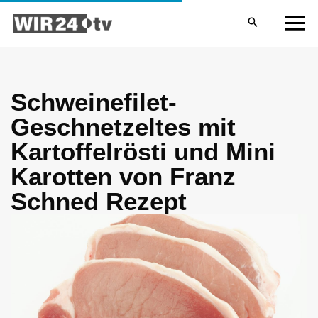
Zum
MA
Inhalt
ME
springen
Schweinefilet-
Geschnetzeltes mit
Kartoffelrösti und Mini
Karotten von Franz
Schned Rezept