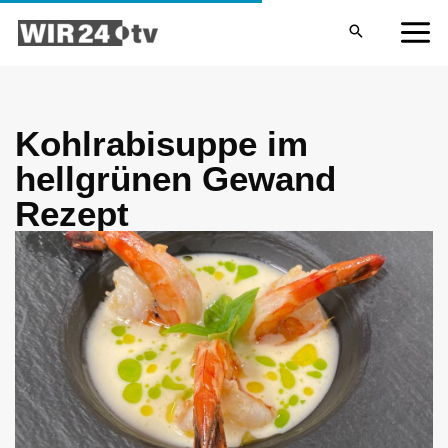
Zum
MA
Inhalt
ME
springen
Kohlrabisuppe im
hellgrünen Gewand
Rezept