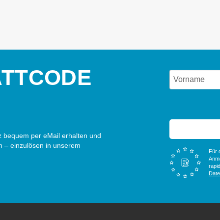
ATTCODE
 bequem per eMail erhalten und
n – einzulösen in unserem
Für 
Anme
rapi
Dat