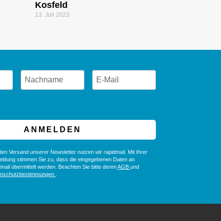
Kosfeld
13. Juli 2023
ANMELDEN
den Versand unserer Newsletter nutzen wir rapidmail. Mit Ihrer
ldung stimmen Sie zu, dass die eingegebenen Daten an
dmail übermittelt werden. Beachten Sie bitte deren
AGB
und
enschutzbestimmungen
.