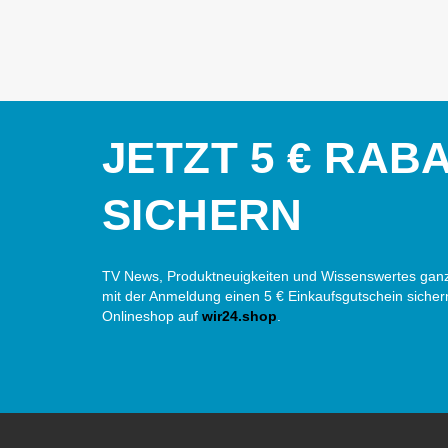
JETZT 5 € RAB
SICHERN
TV News, Produktneuigkeiten und Wissenswertes ganz
mit der Anmeldung einen 5 € Einkaufsgutschein sicher
Onlineshop auf
wir24.shop
.