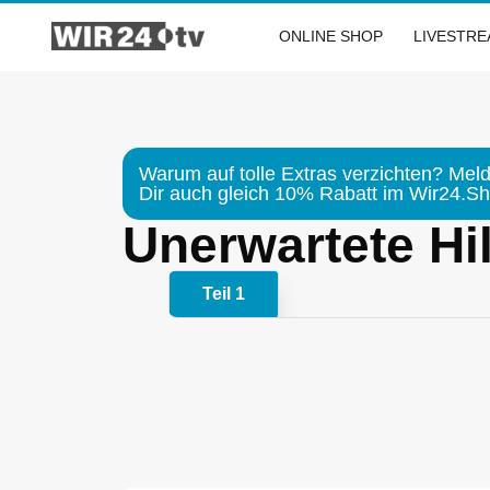
Zum
Inhalt
ONLINE SHOP
LIVESTR
springen
Warum auf tolle Extras verzichten? Meld
Dir auch gleich 10% Rabatt im Wir24.Sho
Unerwartete Hilf
Teil 1