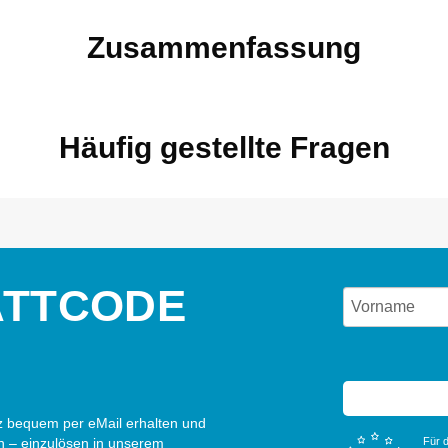
Zusammenfassung
Häufig gestellte Fragen
ATTCODE
 bequem per eMail erhalten und
n – einzulösen in unserem
Für d