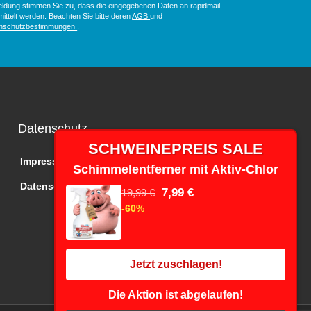
ldung stimmen Sie zu, dass die eingegebenen Daten an rapidmail
ittelt werden. Beachten Sie bitte deren
AGB
und
nschutzbestimmungen
.
Datenschutz
SCHWEINEPREIS SALE
Impressum
Schimmelentferner mit Aktiv-Chlor
Datenschutz
7,99 €
19,99 €
-60%
Jetzt zuschlagen!
Die Aktion ist abgelaufen!