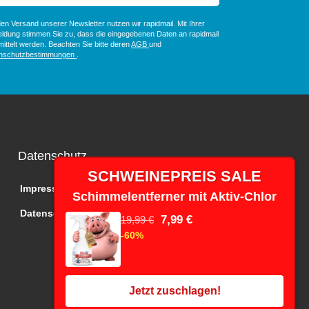
en Versand unserer Newsletter nutzen wir rapidmail. Mit Ihrer
ldung stimmen Sie zu, dass die eingegebenen Daten an rapidmail
ittelt werden. Beachten Sie bitte deren
AGB
und
nschutzbestimmungen
.
Datenschutz
SCHWEINEPREIS SALE
Impressum
Schimmelentferner mit Aktiv-Chlor
Datenschutz
7,99 €
19,99 €
-60%
Jetzt zuschlagen!