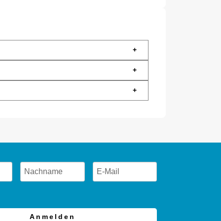
+
+
+
Anmelden