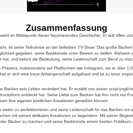
Zusammenfassung
eht im Mittelpunkt dieser faszinierenden Geschichte. Er teilt offen un
ht, ist seine Teilnahme an der beliebten TV-Show “Das große Backen”.
glichkeit gegeben, seine Backkünste unter Beweis zu stellen. Raheem 
 hat, und betont die Bedeutung, seine Leidenschaft zum Beruf zu ma
räsenz, insbesondere auf Plattformen wie Instagram, wo er über 1.0
hat er sich eine treue Anhängerschaft aufgebaut und ist zu einer insp
s Backen sein Leben verändert hat. Er erzählt von seiner ursprünglich
sdrucksform entdeckt hat. Seine Liebe zum Backen hat ihm nicht nur F
nsam ihre eigenen köstlichen Kreationen genießen können.
 weiter zu perfektionieren und seine Leidenschaft für das Backen mit a
chen mit seinen delikaten Kreationen zu begeistern. Mit seiner Beg
erter Bäcker zu machen und seine Backkünste einem breiten Publikum