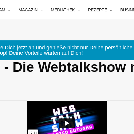
EAM
MAGAZIN
MEDIATHEK
REZEPTE
BUSIN
e Dich jetzt an und genieße nicht nur Deine persönliche 
p! Deine Vorteile warten auf Dich!
- Die Webtalkshow 