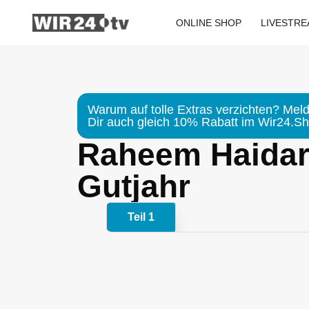
Zum
Inhalt
ONLINE SHOP
LIVESTR
springen
Warum auf tolle Extras verzichten? Meld
Dir auch gleich 10% Rabatt im Wir24.Sho
Raheem Haidar 
Gutjahr
Teil 1