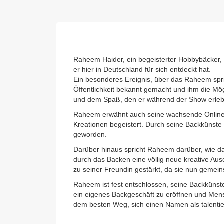
Raheem Haider, ein begeisterter Hobbybäcker, st
er hier in Deutschland für sich entdeckt hat.
Ein besonderes Ereignis, über das Raheem spric
Öffentlichkeit bekannt gemacht und ihm die Mö
und dem Spaß, den er während der Show erlebt
Raheem erwähnt auch seine wachsende Online-P
Kreationen begeistert. Durch seine Backkünste 
geworden.
Darüber hinaus spricht Raheem darüber, wie da
durch das Backen eine völlig neue kreative Au
zu seiner Freundin gestärkt, da sie nun gemei
Raheem ist fest entschlossen, seine Backkünste
ein eigenes Backgeschäft zu eröffnen und Mens
dem besten Weg, sich einen Namen als talenti