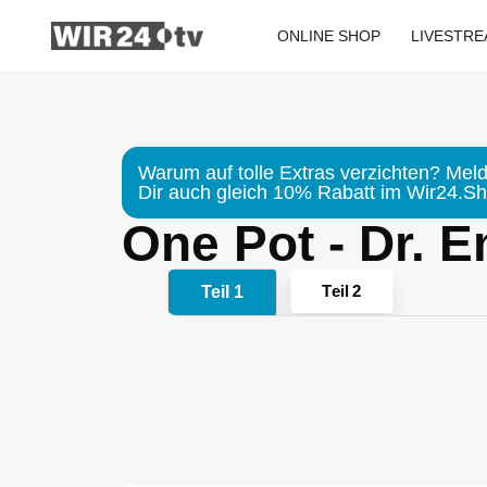
Zum
Inhalt
ONLINE SHOP
LIVESTR
springen
Warum auf tolle Extras verzichten? Meld
Dir auch gleich 10% Rabatt im Wir24.Sho
One Pot - Dr.
Teil 2
Teil 1