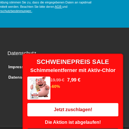
ldung stimmen Sie zu, dass die eingegebenen Daten an rapidmail
ittelt werden. Beachten Sie bitte deren
AGB
und
nschutzbestimmungen
.
Datenschutz
SCHWEINEPREIS SALE
Impressum
Schimmelentferner mit Aktiv-Chlor
Datenschutz
7,99 €
19,99 €
-60%
Jetzt zuschlagen!
Die Aktion ist abgelaufen!