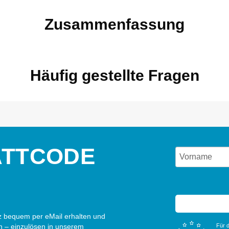
Zusammenfassung
Häufig gestellte Fragen
ATTCODE
 bequem per eMail erhalten und
n – einzulösen in unserem
Für d