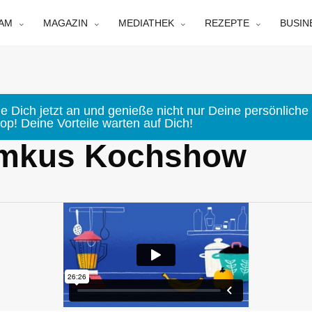
EAM
MAGAZIN
MEDIATHEK
REZEPTE
BUSIN
e Dich jetzt an und genieße nicht nur Deine persönliche 
p! Deine Vorteile warten auf Dich!
 Emkus Kochshow