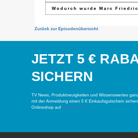
Wodurch wurde Marc Friedri
Zurück zur Episodenübersicht
JETZT 5 € RAB
SICHERN
TV News, Produktneuigkeiten und Wissenswertes ganz
mit der Anmeldung einen 5 € Einkaufsgutschein sicher
Onlineshop auf
wir24.shop
.