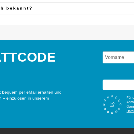
ch bekannt?
ATTCODE
 bequem per eMail erhalten und
n – einzulösen in unserem
Für d
Anme
überm
Date