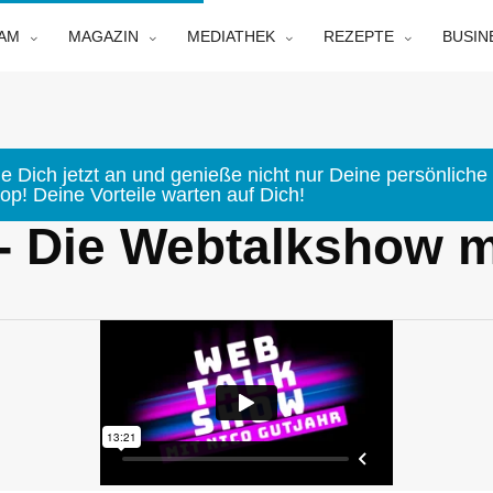
EAM
MAGAZIN
MEDIATHEK
REZEPTE
BUSIN
e Dich jetzt an und genieße nicht nur Deine persönliche 
p! Deine Vorteile warten auf Dich!
 - Die Webtalkshow m