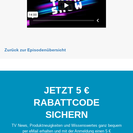
Zurück zur Episodenübersicht
JETZT 5 €
RABATTCODE
SICHERN
TV News, Produktneuigkeiten und Wissenswertes ganz bequem
per eMail erhalten und mit der Anmeldung einen 5 €