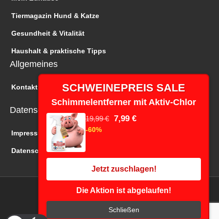
Tiermagazin Hund & Katze
Gesundheit & Vitalität
Haushalt & praktische Tipps
Allgemeines
SCHWEINEPREIS SALE
Kontakt
Schimmelentferner mit Aktiv-Chlor
Datenschutz
7,99 €
19,99 €
-60%
Impressum
Datenschutz
Jetzt zuschlagen!
Die Aktion ist abgelaufen!
Copyright © 2026 Wir 24 TV | Online Shopping
F
I
Y
Schließen