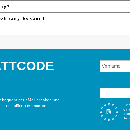
ány?
Dohnány bekannt
ATTCODE
 bequem per eMail erhalten und
n – einzulösen in unserem
Für d
Anme
überm
Date