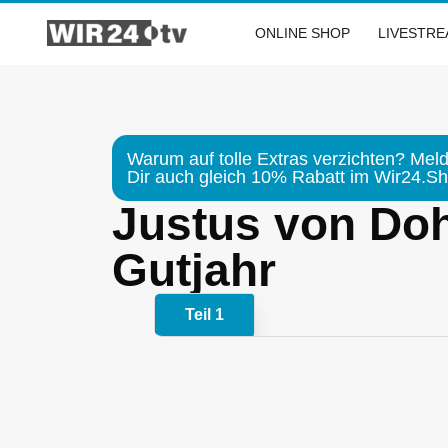
Zum
Inhalt
ONLINE SHOP
LIVESTR
springen
Warum auf tolle Extras verzichten? Meld
Dir auch gleich 10% Rabatt im Wir24.Sho
Justus von Doh
Gutjahr
Teil 1