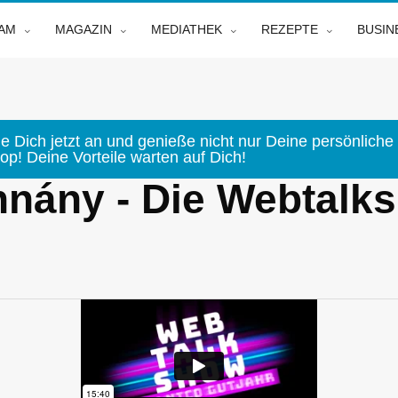
EAM
MAGAZIN
MEDIATHEK
REZEPTE
BUSIN
e Dich jetzt an und genieße nicht nur Deine persönliche 
p! Deine Vorteile warten auf Dich!
nány - Die Webtalks