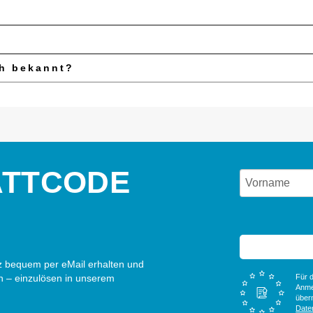
ch bekannt?
ATTCODE
 bequem per eMail erhalten und
n – einzulösen in unserem
Für d
Anme
überm
Date