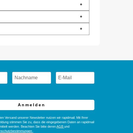
+
+
+
Anmelden
en Versand unserer Newsletter nutzen wir rapidmail. Mit Ihrer
ldung stimmen Sie zu, dass die eingegebenen Daten an rapidmail
ittelt werden. Beachten Sie bitte deren
AGB
und
nschutzbestimmungen
.