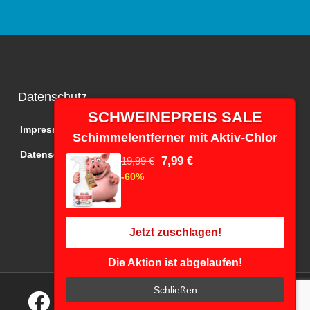
Datenschutz
SCHWEINEPREIS SALE
Impressum
Schimmelentferner mit Aktiv-Chlor
Datenschutz
7,99 €
19,99 €
-60%
Jetzt zuschlagen!
Die Aktion ist abgelaufen!
F
I
Y
Schließen