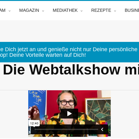
EAM
MAGAZIN
MEDIATHEK
REZEPTE
BUSIN
e Dich jetzt an und genieße nicht nur Deine persönliche 
p! Deine Vorteile warten auf Dich!
- Die Webtalkshow mi