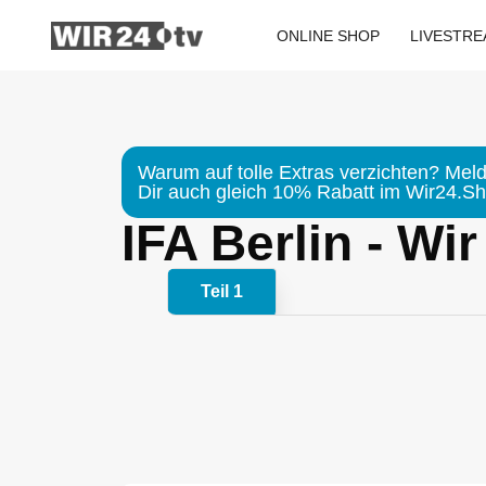
Zum
Inhalt
ONLINE SHOP
LIVESTR
springen
Warum auf tolle Extras verzichten? Meld
Dir auch gleich 10% Rabatt im Wir24.Sho
IFA Berlin - Wi
Teil 1