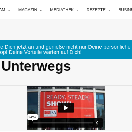
EAM
MAGAZIN
MEDIATHEK
REZEPTE
BUSIN
e Dich jetzt an und genieße nicht nur Deine persönliche 
p! Deine Vorteile warten auf Dich!
r Unterwegs