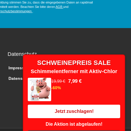
ldung stimmen Sie zu, dass die eingegebenen Daten an rapidmail
ittelt werden. Beachten Sie bitte deren
AGB
und
nschutzbestimmungen
.
Datenschutz
SCHWEINEPREIS SALE
Impressum
Schimmelentferner mit Aktiv-Chlor
Datenschutz
7,99 €
19,99 €
-60%
Jetzt zuschlagen!
Die Aktion ist abgelaufen!