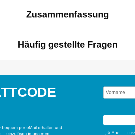
Zusammenfassung
Häufig gestellte Fragen
ATTCODE
 bequem per eMail erhalten und
n – einzulösen in unserem
Für d