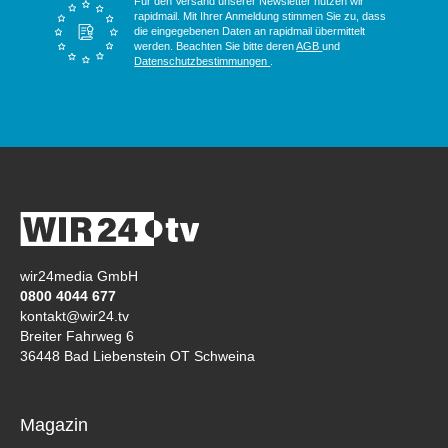
Für den Versand unserer Newsletter nutzen wir
rapidmail. Mit Ihrer Anmeldung stimmen Sie zu, dass
die eingegebenen Daten an rapidmail übermittelt
werden. Beachten Sie bitte deren
AGB
und
Datenschutzbestimmungen
.
wir24media GmbH
0800 4044 677
kontakt@wir24.tv
Breiter Fahrweg 6
36448 Bad Liebenstein OT Schweina
Magazin