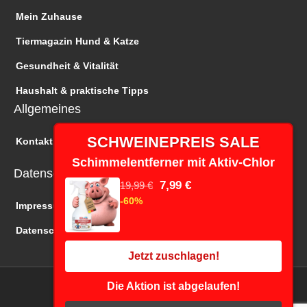
Mein Zuhause
Tiermagazin Hund & Katze
Gesundheit & Vitalität
Haushalt & praktische Tipps
Allgemeines
SCHWEINEPREIS SALE
Kontakt
Schimmelentferner mit Aktiv-Chlor
Datenschutz
7,99 €
19,99 €
-60%
Impressum
Datenschutz
Jetzt zuschlagen!
Die Aktion ist abgelaufen!
Copyright © 2026 Wir 24 TV | Online Shopping
F
I
Y