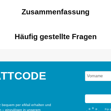
Zusammenfassung
Häufig gestellte Fragen
ATTCODE
 bequem per eMail erhalten und
n – einzulösen in unserem
Für d