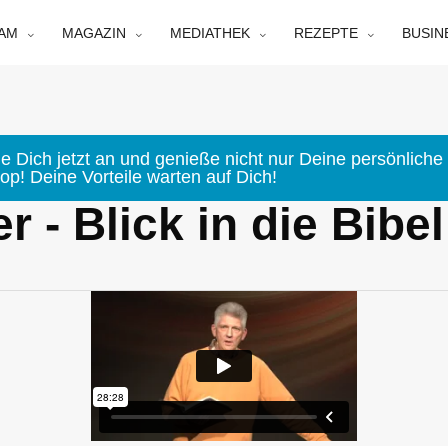
EAM
MAGAZIN
MEDIATHEK
REZEPTE
BUSIN
e Dich jetzt an und genieße nicht nur Deine persönliche 
p! Deine Vorteile warten auf Dich!
r - Blick in die Bibel