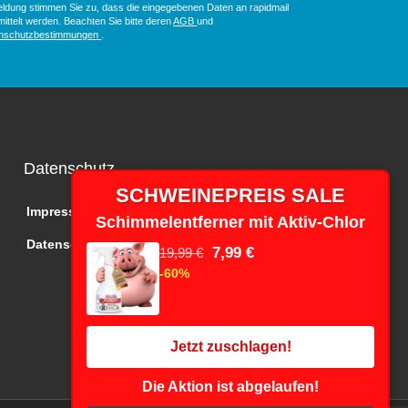
ldung stimmen Sie zu, dass die eingegebenen Daten an rapidmail
ittelt werden. Beachten Sie bitte deren
AGB
und
nschutzbestimmungen
.
Datenschutz
SCHWEINEPREIS SALE
Impressum
Schimmelentferner mit Aktiv-Chlor
Datenschutz
7,99 €
19,99 €
-60%
Jetzt zuschlagen!
Die Aktion ist abgelaufen!