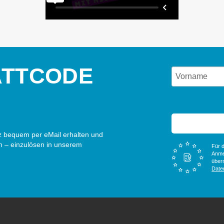
ATTCODE
 bequem per eMail erhalten und
n – einzulösen in unserem
Für d
Anme
überm
Date