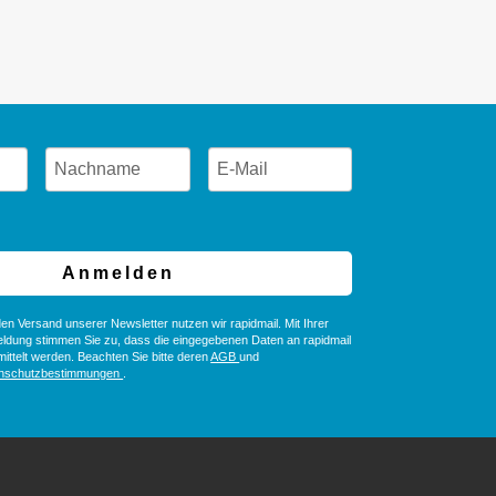
Anmelden
en Versand unserer Newsletter nutzen wir rapidmail. Mit Ihrer
ldung stimmen Sie zu, dass die eingegebenen Daten an rapidmail
ittelt werden. Beachten Sie bitte deren
AGB
und
nschutzbestimmungen
.