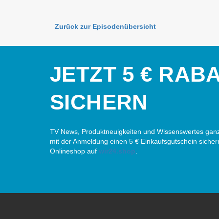
Zurück zur Episodenübersicht
JETZT 5 € RAB
SICHERN
TV News, Produktneuigkeiten und Wissenswertes ganz
mit der Anmeldung einen 5 € Einkaufsgutschein sicher
Onlineshop auf
wir24.shop
.