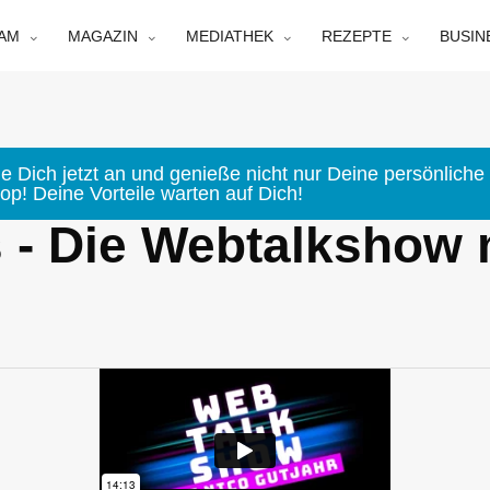
EAM
MAGAZIN
MEDIATHEK
REZEPTE
BUSIN
e Dich jetzt an und genieße nicht nur Deine persönliche 
p! Deine Vorteile warten auf Dich!
s - Die Webtalkshow 