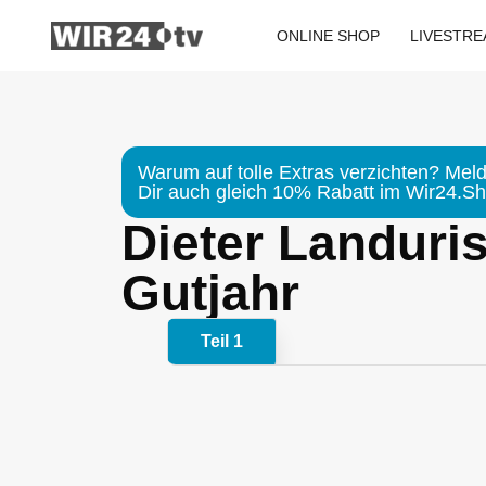
Zum
Inhalt
ONLINE SHOP
LIVESTR
springen
Warum auf tolle Extras verzichten? Meld
Dir auch gleich 10% Rabatt im Wir24.Sho
Dieter Landuri
Gutjahr
Teil 1